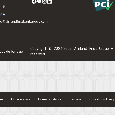
 16​
4 14
fbci@afrilandfirstbankgroup.com
Copyright © 2024-2026 Afriland First Group – 
ique de banque
reserved
re
Organisation
Correspondants
Carrière
Conditions Banq