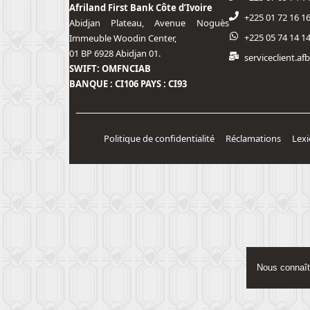
Afriland First Bank Côte d’Ivoire
+225 01 72 16 16
Abidjan Plateau, Avenue Noguès
+225 05 74 14 1
Immeuble Woodin Center,
01 BP 6928 Abidjan 01.
serviceclient.a
SWIFT: OMFNCIAB
BANQUE : CI106 PAYS : CI93
Politique de confidentialité
Réclamations
Lex
Nous connaît