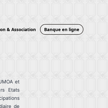
ion & Association
Banque en ligne
’UMOA et
rs Etats
ipations
diaire de