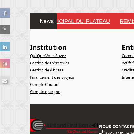
News
TE DU CONSEIL MUNICIPAL DU PLATEAU
REMIS
!!!!!!!!
Institution
Ent
Qui Que Vous Soyez
Compte
Gestion de trésoreries
Actifs 
Gestion de dévises
Crédit
Financement des projets
Intern
Compte Courant
Compte epargne
NOUS CONTACT
+225 07 09 74 1