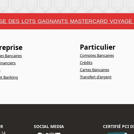
E DES LOTS GAGNANTS MASTERCARD VOYAGE 
Particulier
reprise
Comptes Bancaires
s Bancaires
Crédits
financiers
Cartes Bancaires
s
Transfert d'argent
et Banking
ER
SOCIAL MEDIA
CERTIFIÉ PCI D
4 14