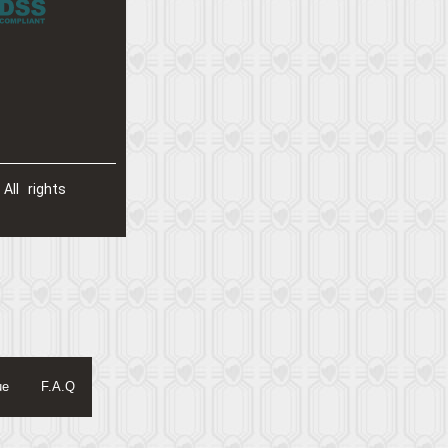
All rights
ue
F.A.Q