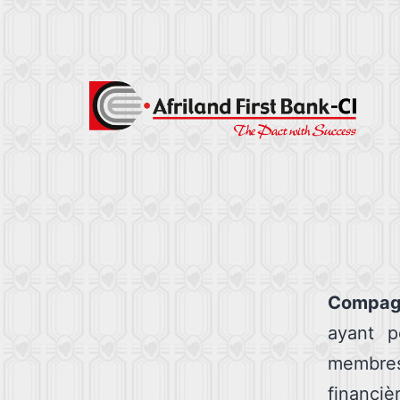
Compagn
ayant p
membres
financiè