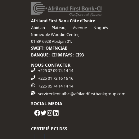
Afriland First Bank Côte d’Ivoire
Abidjan Plateau, Avenue Noguès
Immeuble Woodin Center,
01 BP 6928 Abidjan 01.
SWIFT: OMFNCIAB
BANQUE : CI106 PAYS : CI93
NOUS CONTACTER
+225 07 09 74 14 14
+225 01 72 16 16 16​
+225 05 74 14 14 14
serviceclient.afbci@afrilandfirstbankgroup.com
SOCIAL MEDIA
CERTIFIÉ PCI DSS