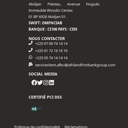
Abidjan Plateau, Avenue Noguès
Immeuble Woodin Center,
01 BP 6928 Abidjan 01.
SWIFT: OMFNCIAB
BANQUE : CI106 PAYS : CI93
NOUS CONTACTER
+225 07 09 74 14 14
+225 01 72 16 16 16​
+225 05 74 14 14 14
serviceclient.afbci@afrilandfirstbankgroup.com
SOCIAL MEDIA
CERTIFIÉ PCI DSS
Politique de confidentialité
Réclamations