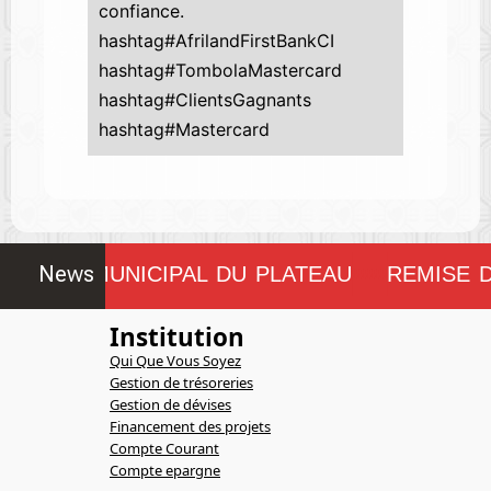
confiance.
hashtag#AfrilandFirstBankCI
hashtag#TombolaMastercard
hashtag#ClientsGagnants
hashtag#Mastercard
News
CONSEIL MUNICIPAL DU PLATEAU
REMISE D
!!!!!!!!
Institution
Qui Que Vous Soyez
Gestion de trésoreries
Gestion de dévises
Financement des projets
Compte Courant
Compte epargne