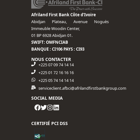
Afriland First Bank Côte d’Ivoire
Abidjan Plateau, Avenue Noguès
Immeuble Woodin Center,
01 BP 6928 Abidjan 01.
SWIFT: OMFNCIAB
BANQUE : CI106 PAYS : CI93
NOUS CONTACTER
+225 07 09 74 14 14
+225 01 72 16 16 16​
+225 05 74 14 14 14
serviceclient.afbci@afrilandfirstbankgroup.com
SOCIAL MEDIA
CERTIFIÉ PCI DSS