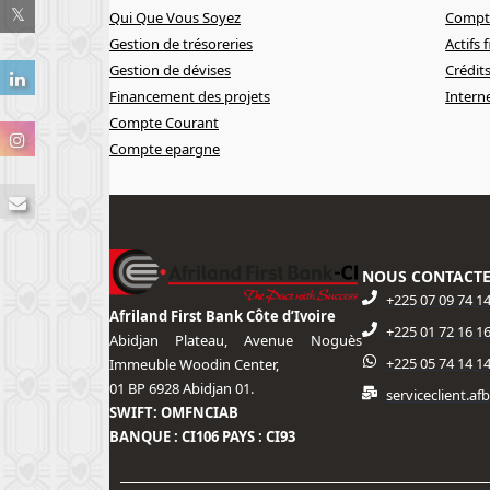
Qui Que Vous Soyez
Compte
Gestion de trésoreries
Actifs 
Gestion de dévises
Crédit
Financement des projets
Intern
Compte Courant
Compte epargne
NOUS CONTACT
+225 07 09 74 1
Afriland First Bank Côte d’Ivoire
+225 01 72 16 16
Abidjan Plateau, Avenue Noguès
+225 05 74 14 1
Immeuble Woodin Center,
01 BP 6928 Abidjan 01.
serviceclient.a
SWIFT: OMFNCIAB
BANQUE : CI106 PAYS : CI93