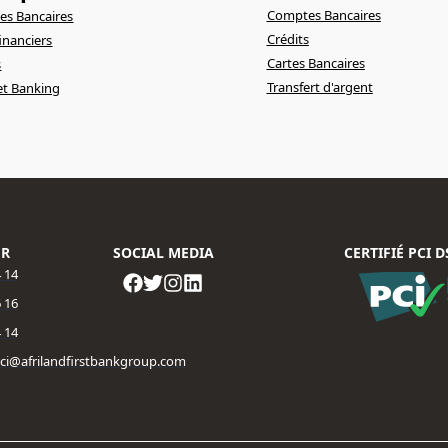
Comptes Bancaires
s Bancaires
Crédits
financiers
Cartes Bancaires
s
Transfert d'argent
et Banking
ER
SOCIAL MEDIA
CERTIFIÉ PCI D
4 14
 16​
4 14
fbci@afrilandfirstbankgroup.com