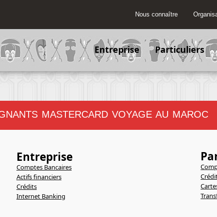
Nous connaître
Organisa
Entreprise
Particuliers
GNANTS MASTERCARD VOYAGE AU MAROC
!!!!!!
Par
Entreprise
Compt
Comptes Bancaires
Crédi
Actifs financiers
Carte
Crédits
Trans
Internet Banking