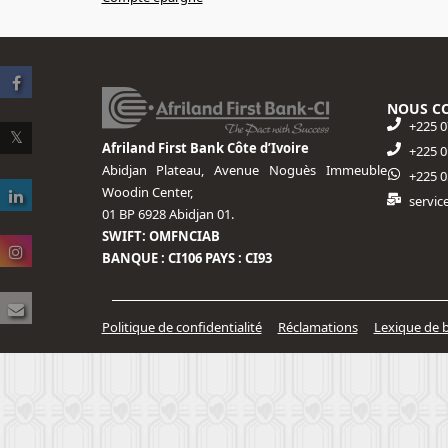
NOUS C
+225 0
Afriland First Bank Côte d’Ivoire
+225 0
Abidjan Plateau, Avenue Noguès Immeuble
+225 0
Woodin Center,
servic
01 BP 6928 Abidjan 01.
SWIFT: OMFNCIAB
BANQUE : CI106 PAYS : CI93
Politique de confidentialité
Réclamations
Lexique de 