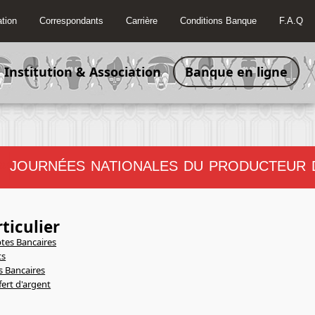
tion
Correspondants
Carrière
Conditions Banque
F.A.Q
Institution & Association
Banque en ligne
JOURNÉES NATIONALES DU PRODUCTEUR DU 
!!
ticulier
es Bancaires
ts
s Bancaires
fert d'argent