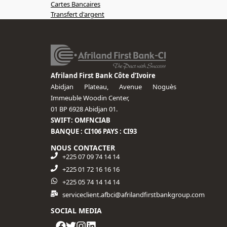
Cartes Bancaires
Transfert d'argent
Afriland First Bank Côte d’Ivoire
Abidjan Plateau, Avenue Noguès
Immeuble Woodin Center,
01 BP 6928 Abidjan 01.
SWIFT: OMFNCIAB
BANQUE : CI106 PAYS : CI93
NOUS CONTACTER
+225 07 09 74 14 14
+225 01 72 16 16 16​
+225 05 74 14 14 14
serviceclient.afbci@afrilandfirstbankgroup.com
SOCIAL MEDIA