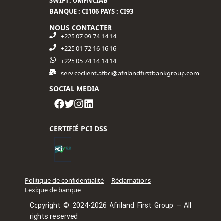
SWIFT: OMFNCIAB
BANQUE : CI106 PAYS : CI93
NOUS CONTACTER
+225 07 09 74 14 14
+225 01 72 16 16 16​
+225 05 74 14 14 14
serviceclient.afbci@afrilandfirstbankgroup.com
SOCIAL MEDIA
CERTIFIÉ PCI DSS
Politique de confidentialité
Réclamations
Lexique de banque
Copyright © 2024-2026 Afriland First Group – All
rights reserved