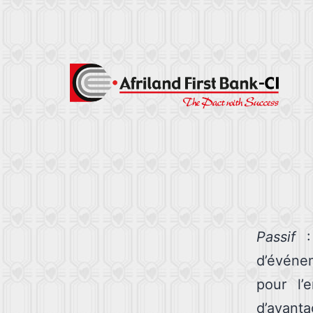
Passif
: 
d’événe
pour l’
d’avant