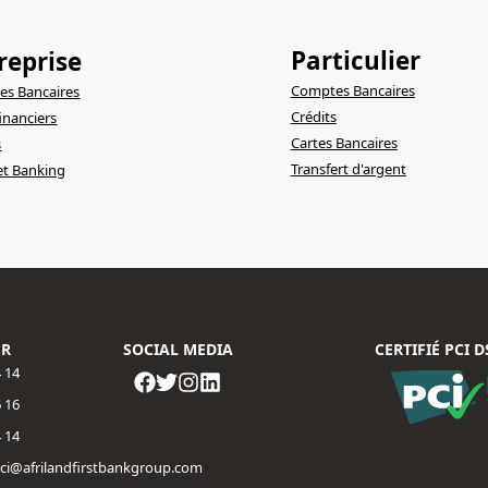
Particulier
reprise
Comptes Bancaires
s Bancaires
Crédits
financiers
Cartes Bancaires
s
Transfert d'argent
et Banking
ER
SOCIAL MEDIA
CERTIFIÉ PCI D
4 14
 16​
4 14
fbci@afrilandfirstbankgroup.com