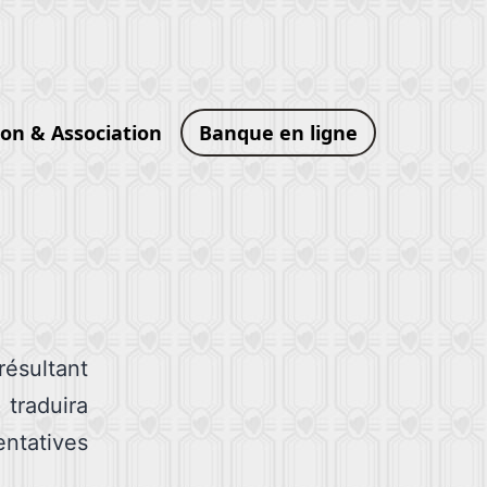
ion & Association
Banque en ligne
ésultant
traduira
ntatives