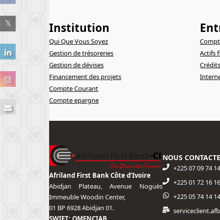
Institution
Ent
Qui Que Vous Soyez
Compte
Gestion de trésoreries
Actifs 
Gestion de dévises
Crédit
Financement des projets
Intern
Compte Courant
Compte epargne
NOUS CONTACT
+225 07 09 74 1
Afriland First Bank Côte d’Ivoire
+225 01 72 16 16
Abidjan Plateau, Avenue Noguès
+225 05 74 14 1
Immeuble Woodin Center,
01 BP 6928 Abidjan 01.
serviceclient.a
SWIFT: OMFNCIAB