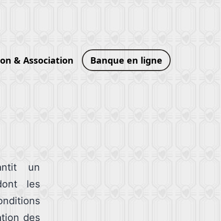
ion & Association
Banque en ligne
ntit un
dont les
nditions
ation des