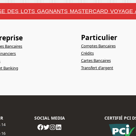
E DES LOTS GAGNANTS MASTERCARD VOYAGE A
Particulier
reprise
Comptes Bancaires
s Bancaires
Crédits
financiers
Cartes Bancaires
s
Transfert d'argent
et Banking
ER
SOCIAL MEDIA
CERTIFIÉ PCI D
4 14
 16​