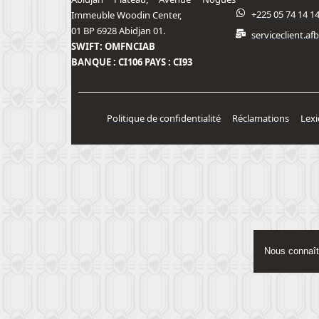
+225 05 74 14 1
Immeuble Woodin Center,
01 BP 6928 Abidjan 01.
serviceclient.a
SWIFT: OMFNCIAB
BANQUE : CI106 PAYS : CI93
Politique de confidentialité
Réclamations
Lex
Nous connaît