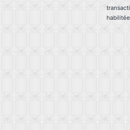
transac
habilité