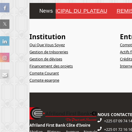
News
TE DU CONSEIL MUNICIPAL DU PLATEAU
REMIS
!!!!!!!!
Institution
Ent
Qui Que Vous Soyez
Compte
Gestion de trésoreries
Actifs 
Gestion de dévises
Crédit
Financement des projets
Intern
Compte Courant
Compte epargne
NOUS CONTACT
+225 07 09 74 1
Afriland First Bank Côte d’Ivoire
+225 01 72 16 16
Abidjan Plateau, Avenue Noguès