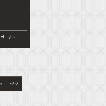
All rights
ue
F.A.Q