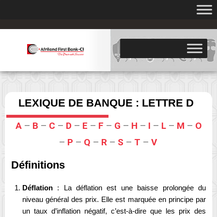
.
LEXIQUE DE BANQUE : LETTRE D
A
–
B
–
C
–
D
–
E
–
F
–
G
–
H
–
I
–
L
–
M
–
O
–
P
–
Q
–
R
–
S
–
T
–
V
Définitions
Déflation
: La déflation est une baisse prolongée du
niveau général des prix. Elle est marquée en principe par
un taux d’inflation négatif, c’est-à-dire que les prix des