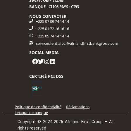
SWIFT: OMFNCIAB
BANQUE : CI106 PAYS : CI93
NOUS CONTACTER
+225 07 09 74 14 14
+225 01 72 16 16 16​
+225 05 74 14 14 14
serviceclient.afbci@afrilandfirstbankgroup.com
SOCIAL MEDIA
CERTIFIÉ PCI DSS
Politique de confidentialité
Réclamations
Lexique de banque
Copyright © 2024-2026 Afriland First Group – All
rights reserved