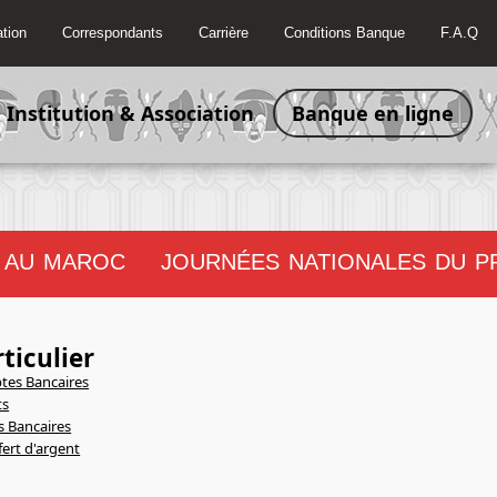
tion
Correspondants
Carrière
Conditions Banque
F.A.Q
Institution & Association
Banque en ligne
 AU MAROC
JOURNÉES NATIONALES DU PRO
!!!!!!!!
ticulier
es Bancaires
ts
s Bancaires
fert d'argent