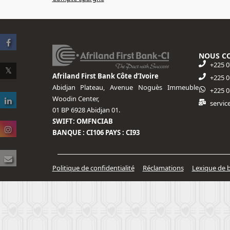
NOUS C
+225 0
Afriland First Bank Côte d’Ivoire
+225 0
Abidjan Plateau, Avenue Noguès Immeuble
+225 0
Woodin Center,
servic
01 BP 6928 Abidjan 01.
SWIFT: OMFNCIAB
BANQUE : CI106 PAYS : CI93
Politique de confidentialité
Réclamations
Lexique de 