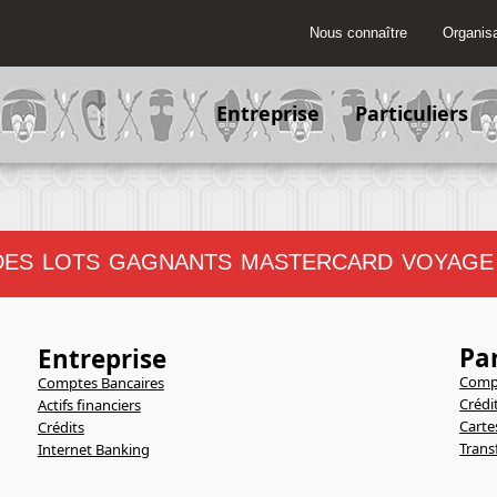
Nous connaître
Organisa
Entreprise
Particuliers
ES LOTS GAGNANTS MASTERCARD VOYAGE
Par
Entreprise
Compt
Comptes Bancaires
Crédi
Actifs financiers
Carte
Crédits
Trans
Internet Banking