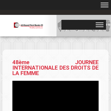
.
48ème JOURNEE
INTERNATIONALE DES DROITS DE
LA FEMME