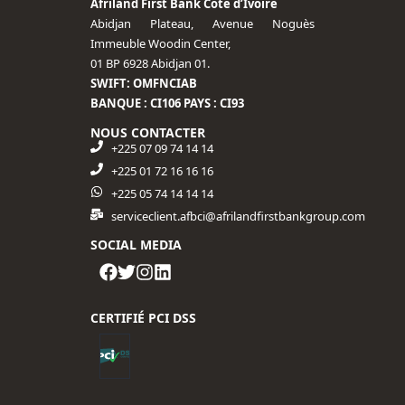
Afriland First Bank Côte d’Ivoire
Abidjan Plateau, Avenue Noguès
Immeuble Woodin Center,
01 BP 6928 Abidjan 01.
SWIFT: OMFNCIAB
BANQUE : CI106 PAYS : CI93
NOUS CONTACTER
+225 07 09 74 14 14
+225 01 72 16 16 16​
+225 05 74 14 14 14
serviceclient.afbci@afrilandfirstbankgroup.com
SOCIAL MEDIA
CERTIFIÉ PCI DSS